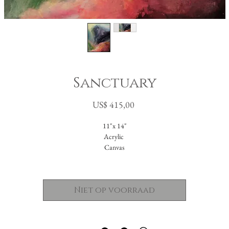
Sanctuary
Prijs
US$ 415,00
11"x 14"
Acrylic
Canvas
Niet op voorraad