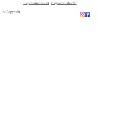
IG@maxineshea.art
|
IG@maxinesheaffer
© Copyright