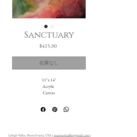
Sanctuary
価
$415.00
格
在庫なし
11"x 14"
Acrylic
Canvas
Lehigh Valley, Pennsylvania, USA |
maxinesheaffer@gmail.com
|