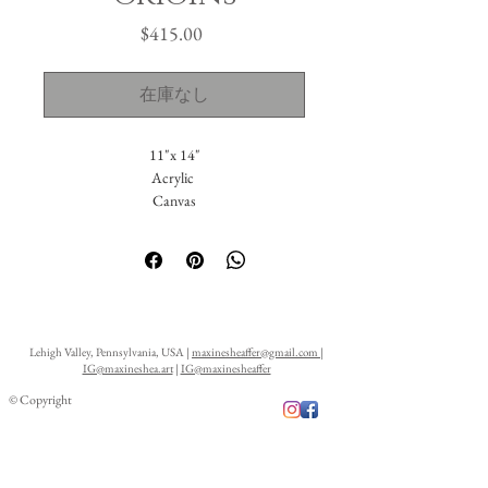
価
$415.00
格
在庫なし
11"x 14"
Acrylic
Canvas
Lehigh Valley, Pennsylvania, USA |
maxinesheaffer@gmail.com
|
IG@maxineshea.art
|
IG@maxinesheaffer
© Copyright