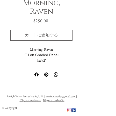
Morning,
Raven
価
$250.00
格
カートに追加する
Morning, Raven
Oil on Cradled Panel
6x6x2"
Lehigh Valley, Pennsylvania, USA |
maxinesheaffer@gmail.com
|
IG@maxineshea.art
|
IG@maxinesheaffer
© Copyright