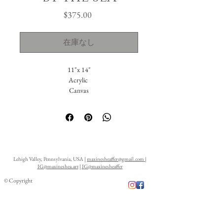
価
$375.00
格
在庫なし
11"x 14"
Acrylic
Canvas
Lehigh Valley, Pennsylvania, USA |
maxinesheaffer@gmail.com
|
IG@maxineshea.art
|
IG@maxinesheaffer
© Copyright