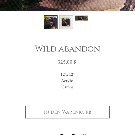
Wild abandon
Preis
325,00 $
12"x 12"
Acrylic
Canvas
In den Warenkorb