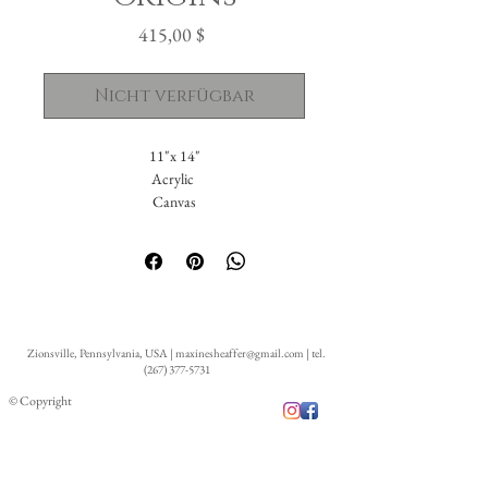
Preis
415,00 $
Nicht verfügbar
11"x 14"
Acrylic
Canvas
Zionsville, Pennsylvania, USA |
maxinesheaffer@gmail.com
| tel.
(267) 377-5731
© Copyright