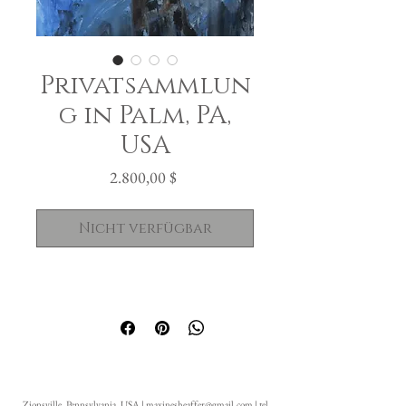
Privatsammlun
g in Palm, PA,
USA
Preis
2.800,00 $
Nicht verfügbar
Zionsville, Pennsylvania, USA |
maxinesheaffer@gmail.com
| tel.